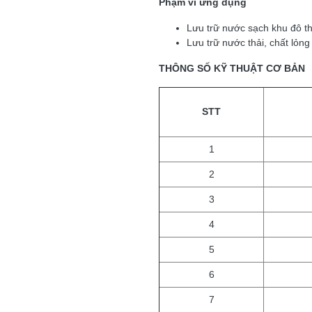
Phạm vi ứng dụng
Lưu trữ nước sạch khu đô t
Lưu trữ nước thải, chất lỏn
THÔNG SỐ KỸ THUẬT CƠ BẢN
STT
1
2
3
4
5
6
7