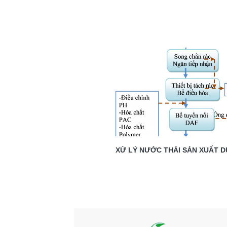
XỬ LÝ NƯỚC THẢI SẢN XUẤT 