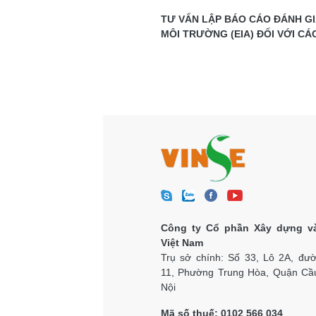
TƯ VẤN LẬP BÁO CÁO ĐÁNH G
MÔI TRƯỜNG (EIA) ĐỐI VỚI CÁ
TƯ XÂY DỰNG CÁC DỰ ÁN ĐẦU
NHÂN
Công ty Cổ phần Xây dựng v
Việt Nam
Trụ sở chính: Số 33, Lô 2A, đư
11, Phường Trung Hòa, Quận Cầu
Nội
Mã số thuế: 0102 566 034