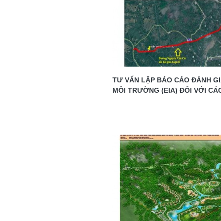
TƯ VẤN LẬP BÁO CÁO ĐÁNH G
MÔI TRƯỜNG (EIA) ĐỐI VỚI CÁ
TƯ XÂY DỰNG CÔNG TRÌNH GI