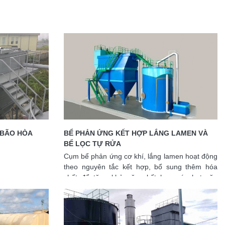
 BÃO HÒA
BỂ PHẢN ỨNG KẾT HỢP LẮNG LAMEN VÀ
BỂ LỌC TỰ RỬA
Cụm bể phản ứng cơ khí, lắng lamen hoạt động
theo nguyên tắc kết hợp, bổ sung thêm hóa
chất để tăng khả năng kết hợp các hạt cặn
trong nước tạo thành các bông cặn lớn hơn tạo
trọng lực cho việc lắng cặn nhanh chóng và việc
thay đổi động năng chuyển động của cửa dòng
nước tạo thế năng lớn cho các hạt cặn dễ dàng