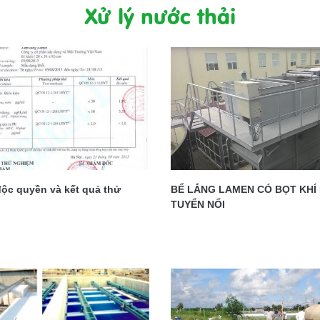
Xử lý nước thải
ộc quyền và kết quả thử
BỂ LẮNG LAMEN CÓ BỌT KHÍ
TUYỂN NỔI