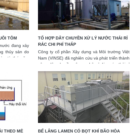
trong quá trình lắng
NUÔI TÔM
TỔ HỢP DÂY CHUYỀN XỬ LÝ NƯỚC THẢI RỈ
RÁC CHI PHÍ THẤP
 nước đang xảy
ng thủy sản do
Công ty cổ phần Xây dựng và Môi trường Việt
ừa từ thức ăn,
Nam (VINSE) đã nghiên cứu và phát triển thành
lại dưới đáy ao
công dây chuyền công nghệ xử lý nước thải rỉ
theo thời gian
rác hợp lý, hiệu quả và chi phí vận hành thấp
hức ăn dư thừa
(<40.000 đồng/m3 )
 hộ ao nuôi tôm
15% lượng nước
y đổi môi trường
t triển làm ảnh
I THEO MẺ
BỂ LẮNG LAMEN CÓ BỌT KHÍ BÃO HÒA