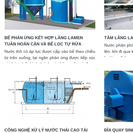
BỂ PHẢN ỨNG KẾT HỢP LẮNG LAMEN
TẤM LẮNG LA
TUẦN HOÀN CẶN VÀ BỂ LỌC TỰ RỬA
Nước phân phối
Nước thô có áp lực được cấp vào bể theo chiều
lên, khi đi qua
từ trên xuống, tại ngăn phản ứng được tiếp xúc
lơ lửng (bông 
với hóa chất hình thành các bông cặn và được
trong các ốn
lắng xuống trong bể lắng lamen với tấm lắng
xuống theo ch
lamen kiểu đan chéo (công nghệ Mỹ), cặn được
trong vùng tập
tuần hoàn cưỡng bức để tăng khả năng làm
dạng nghiêng 
sạch, hàm lượng cặn sau bể lắng < 5NTU và
hiệu quả lắng 
được làm sạch bằng bể lọc không van tự rửa
cắt theo hai 
cặn, tăng khả
dụng dung tích
CÔNG NGHỆ XỬ LÝ NƯỚC THẢI CAO TẢI
ĐĨA QUAY SIN