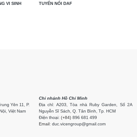
G VI SINH
TUYỂN NỔI DAF
Chi nhánh Hồ Chí Minh
Trung Yên 11, P.
Địa chỉ: A203, Tòa nhà Ruby Garden, Số 2A
Nội, Việt Nam
Nguyễn Sĩ Sách, Q. Tân Bình, Tp. HCM
Điện thoại:
(+84)
896 681 499
Email:
duc.vi
cengroup
@gmail.com