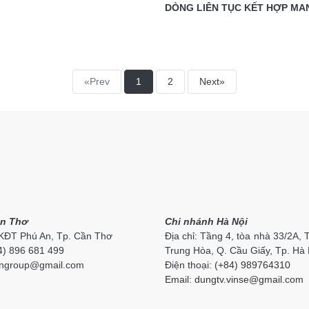
DÒNG LIÊN TỤC KẾT HỢP MAN
CHUYỂN ĐỘNG C-VIC
«Prev
1
2
Next»
n Thơ
Chi nhánh Hà Nội
 KĐT Phú An, Tp. Cần Thơ
Địa chỉ: Tầng 4, tòa nhà 33/2A, 
84) 896 681 499
Trung Hòa, Q. Cầu Giấy, Tp. Hà 
ngroup
@gmail.com
Điện thoại:
(+84) 989764310
Email:
dungtv.vinse@gmail.com