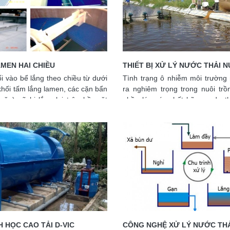
MEN HAI CHIỀU
THIẾT BỊ XỬ LÝ NƯỚC THẢI 
 vào bể lắng theo chiều từ dưới
Tình trạng ô nhiễm môi trường
 khối tấm lắng lamen, các cặn bẩn
ra nghiêm trọng trong nuôi trồ
cặn) sẽ bị lắng lại trên bề mặt
phần lớn các chất hữu cơ dư th
g nghiêng của tấm lắng, trượt
phân và các rác thải khác đọng 
iều ngược lại và được gom lại
nuôi. Nồng độ amoni, BOD tăng 
 trung và chứa cặn. Ống lắng có
do chất thải của tôm, lượng t
hai chiều ngược nhau làm tăng
gây ra. Ngoài ra hàng ngày các
cặn do dòng nước đi lên bị chia
phải thay thế và bổ sung 10-
hướng làm giảm thế năng của hạt
ao nuôi, chính vì thế sẽ làm tha
 năng lắng cặn, tăng hệ số sử
sống của tôm, làm tôm chậm phá
 và giảm được thời gian lắng.
hưởng đến năng suất nuôi tôm.
H HỌC CAO TẢI D-VIC
CÔNG NGHỆ XỬ LÝ NƯỚC THẢ