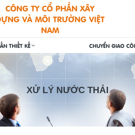
CÔNG TY CỔ PHẦN XÂY
DỰNG VÀ MÔI TRƯỜNG VIỆT
NAM
ẤN THIẾT KẾ
CHUYỂN GIAO C
XỬ LÝ NƯỚC THẢI