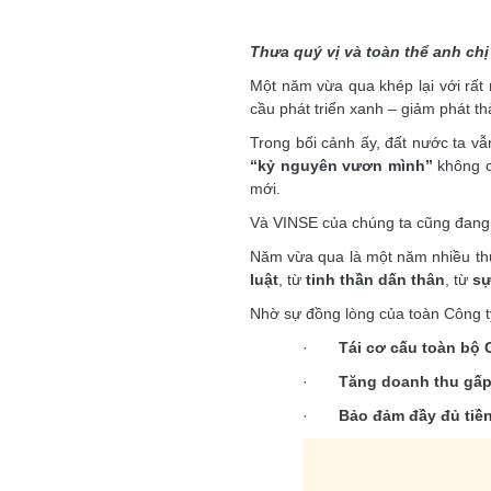
Thưa quý vị và toàn thể anh chị
Một năm vừa qua khép lại với rất 
cầu phát triển xanh – giảm phát t
Trong bối cảnh ấy, đất nước ta vẫ
“kỷ nguyên vươn mình”
không ch
mới.
Và VINSE của chúng ta cũng đang b
Năm vừa qua là một năm nhiều th
luật
, từ
tinh thần dấn thân
, từ
sự
Nhờ sự đồng lòng của toàn Công t
·
Tái cơ cấu toàn bộ 
·
Tăng doanh thu gấp
·
Bảo đảm đầy đủ tiền