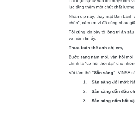
Tôi thực sự tự hào khi được làm v
lực tăng thêm một chút chất lượn
Nhân dịp này, thay mặt Ban Lãnh đ
chốn”; cảm ơn vì đã cùng nhau g
Tôi cũng xin bày tỏ lòng tri ân s
và niềm tin ấy.
Thưa toàn thể anh chị em,
Bước sang năm mới, vận hội mới đ
chính là “cơ hội thời đại” cho nhữ
Với tâm thế
“Sẵn sàng”
, VINSE s
1.
Sẵn sàng đổi mới
: N
2.
Sẵn sàng dẫn đầu ch
3.
Sẵn sàng nắm bắt vậ