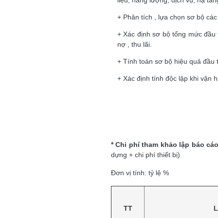
liệu, năng lượng, dịch vụ, hạ tần
+ Phân tích , lựa chọn sơ bộ cá
+ Xác định sơ bộ tổng mức đầu 
nợ , thu lãi.
+ Tính toán sơ bộ hiệu quả đầu t
+ Xác định tính độc lập khi vận 
* Chi phí tham khảo lập báo cá
dựng + chi p
Đơn vị tính: tỷ lệ %
TT
L