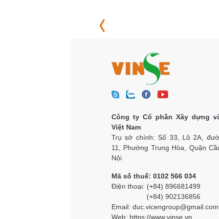
Công ty Cổ phần Xây dựng v
Việt Nam
Trụ sở chính: Số 33, Lô 2A, đư
11, Phường Trung Hòa, Quận Cầu
Nội
Mã số thuế: 0102 566 034
Điện thoại:
(+84)
896681499
(+84)
902136856
Email: duc.vicengroup@gmail.com
Web:
https://www.vinse.vn