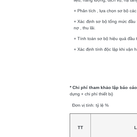
liệu, năng lượng, dịch vụ, hạ tần
+ Phân tích , lựa chọn sơ bộ cá
+ Xác định sơ bộ tổng mức đầu 
nợ , thu lãi.
+ Tính toán sơ bộ hiệu quả đầu t
+ Xác định tính độc lập khi vận 
* Chi phí tham khảo lập báo cá
dựng + chi p
Đơn vị tính: tỷ lệ %
TT
L