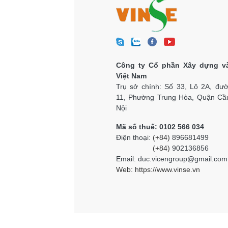
Công ty Cổ phần Xây dựng v
Việt Nam
Trụ sở chính: Số 33, Lô 2A, đư
11, Phường Trung Hòa, Quận Cầu
Nội
Mã số thuế: 0102 566 034
Điện thoại:
(+84)
896681499
(+84)
902136856
Email: duc.vicengroup@gmail.com
Web:
https://www.vinse.vn