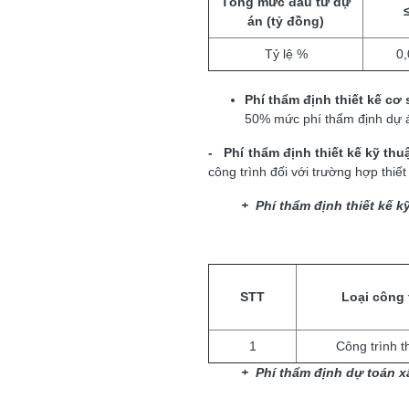
T
ổ
ng
mức đầu tư dự
án (tỷ đồng)
Tỷ lệ %
0
Phí thẩm định
t
hi
ết
kế cơ 
50% mức phí thẩm định dự á
-
Phí thẩm định thiết k
ế
kỹ thuậ
công trình đối với trường hợp thiết
+
Phí
th
ẩm định thiết kế k
STT
Loại công 
1
Công trình th
+
Ph
í
thẩm định dự toán 